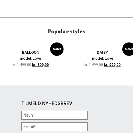
Popular styles
Sale!
Sale!
BALLOON
DAISY
model: Love
model: Love
kr.
1.499,00
kr.
800,00
kr.
1.499,00
kr.
999,00
TILMELD NYHEDSBREV