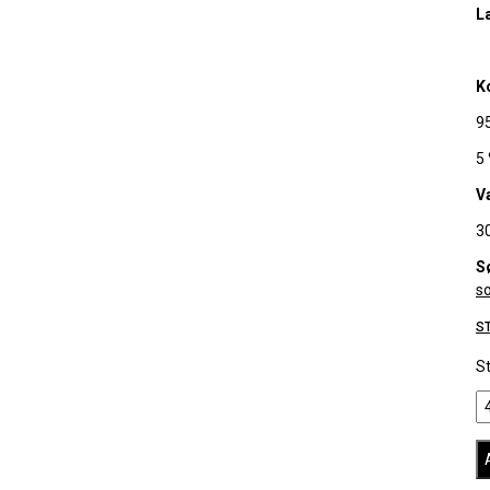
Læ
K
9
5
V
30
S
s
S
St