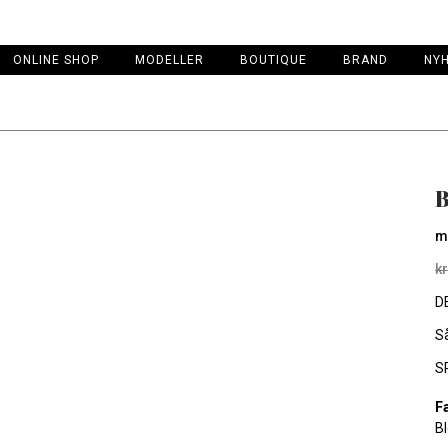
ONLINE SHOP
MODELLER
BOUTIQUE
BRAND
NY
B
m
kr
D
Så
S
F
Bl