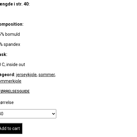
ngde i str. 40:
omposition:
5% bomuld
 % spandex
ask:
 C, inside out
øgeord:
jerseykjole
,
sommer
,
ommerkjole
TØRRELSESGUIDE
ørrelse
Add to cart