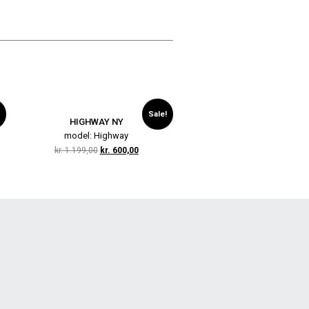
Sale!
HIGHWAY NY
model: Highway
kr.
1.199,00
kr.
600,00