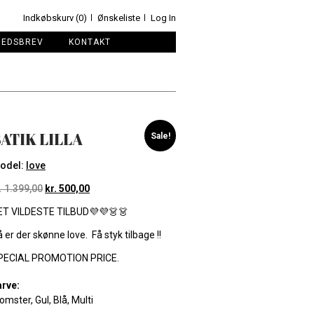
Indkøbskurv (0)
Ønskeliste
Log In
HEDSBREV
KONTAKT
ATIK LILLA
Sale!
odel:
love
.
1.399,00
kr.
500,00
ET VILDESTE TILBUD💜💜👗👗
 er der skønne love. Få styk tilbage !!
PECIAL PROMOTION PRICE.
arve:
omster, Gul, Blå, Multi