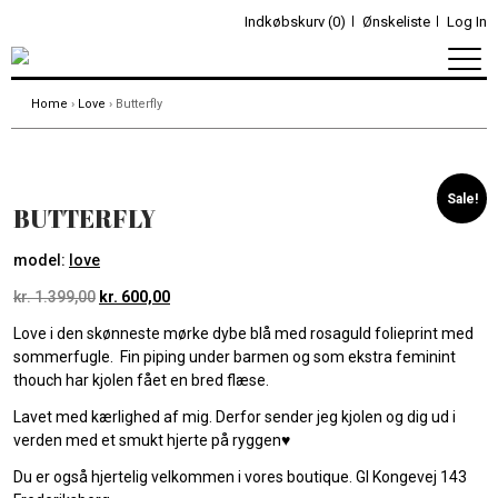
Indkøbskurv (0)
Ønskeliste
Log In
Home
›
Love
› Butterfly
Sale!
BUTTERFLY
model:
love
kr.
1.399,00
kr.
600,00
Love i den skønneste mørke dybe blå med rosaguld folieprint med
sommerfugle. Fin piping under barmen og som ekstra feminint
thouch har kjolen fået en bred flæse.
Lavet med kærlighed af mig. Derfor sender jeg kjolen og dig ud i
verden med et smukt hjerte på ryggen♥️
Du er også hjertelig velkommen i vores boutique. Gl Kongevej 143