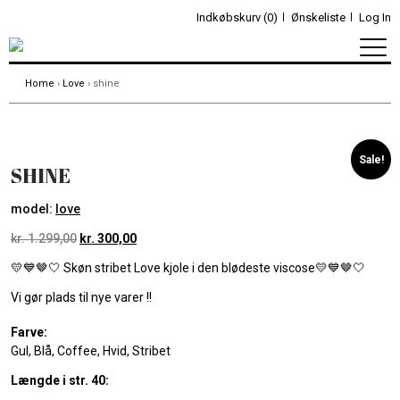
Indkøbskurv (0)
Ønskeliste
Log In
Home
›
Love
› shine
Sale!
SHINE
model:
love
kr.
1.299,00
kr.
300,00
💛💙🤎🤍 Skøn stribet Love kjole i den blødeste viscose💛💙🤎🤍
Vi gør plads til nye varer !!
Farve:
Gul, Blå, Coffee, Hvid, Stribet
Længde i str. 40: