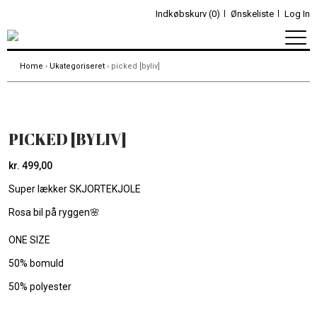
Indkøbskurv (0)
Ønskeliste
Log In
Home
›
Ukategoriseret
› picked [byliv]
PICKED [BYLIV]
kr.
499,00
Super lækker SKJORTEKJOLE
Rosa bil på ryggen🌸
ONE SIZE
50% bomuld
50% polyester