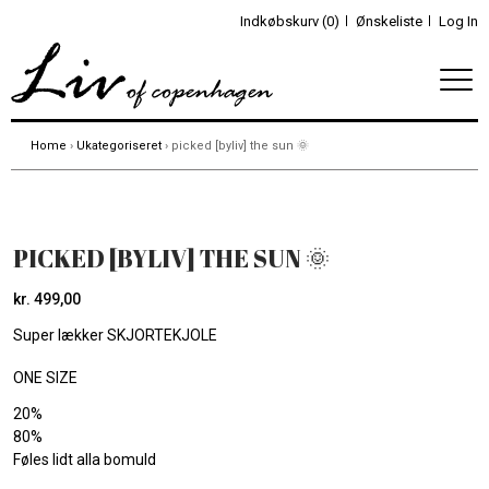
Indkøbskurv (0)
Ønskeliste
Log In
Home
›
Ukategoriseret
› picked [byliv] the sun 🌞
PICKED [BYLIV] THE SUN 🌞
kr.
499,00
Super lækker SKJORTEKJOLE
ONE SIZE
20%
80%
Føles lidt alla bomuld