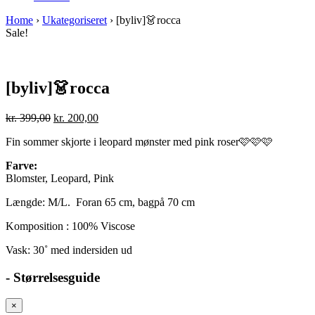
Home
›
Ukategoriseret
› [byliv]👗rocca
Sale!
[byliv]👗rocca
kr.
399,00
kr.
200,00
Fin sommer skjorte i leopard mønster med pink roser🩷🩷🩷
Farve:
Blomster, Leopard, Pink
Længde: M/L. Foran 65 cm, bagpå 70 cm
Komposition : 100% Viscose
Vask: 30˚ med indersiden ud
- Størrelsesguide
×