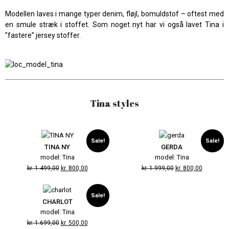
Modellen laves i mange typer denim, fløjl, bomuldstof – oftest med
en smule stræk i stoffet. Som noget nyt har vi også lavet Tina i
”fastere” jersey stoffer.
Tina styles
Sale!
Sale!
TINA NY
GERDA
model: Tina
model: Tina
kr.
1.499,00
kr.
800,00
kr.
1.999,00
kr.
800,00
Sale!
CHARLOT
model: Tina
kr.
1.699,00
kr.
500,00