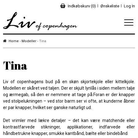
Indkøbskurv (0)
Ønskeliste
Log In
Home
›
Modeller
› Tina
Tina
Liv of copenhagens bud på en skøn skjortekjole eller kittelkjole.
Modellen er skåret ved taljen. Der er skjult lynlås i siden mellem talje
og ærmegab, så den er nemmere at tage på.Foran er der knapper
ved stolpelukningen – ved stor barm ser vi ofte, at kunderne åbner
er par knapper, hvilket ser ganske naturligt ud.
Det vrimler med lækre detaljer – det kan være matchende eller
kontrastfarvede stikninger, applikationer, indfarvede eller
håndbetrukne knapper, smukke kantbånd, bælte eller bindebånd.