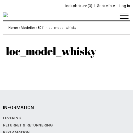
Indkøbskurv (0)
Ønskeliste
Log In
Home
›
Modeller
›
8011
› loc_model_whisky
loc_model_whisky
INFORMATION
LEVERING
RETURRET & RETURNERING
REKLAMATION