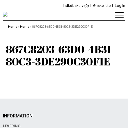
Indkøbskurv (0)
Ønskeliste
Log In
Home
›
Home
› 867C8203-63D0-4B31-80C3-3DE290C30F1E
867C8203-63D0-4B31-
80C3-3DE290C30F1E
INFORMATION
LEVERING