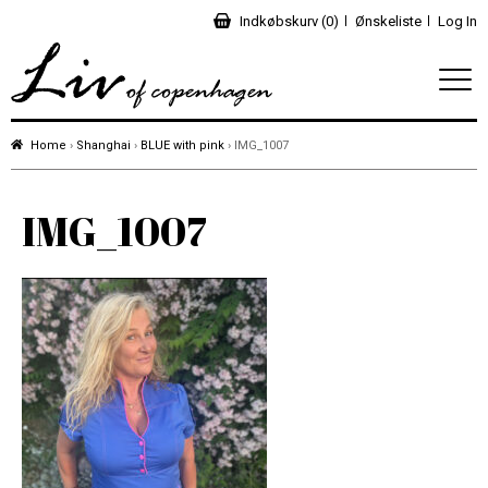
Indkøbskurv (0)
Ønskeliste
Log In
Home
›
Shanghai
›
BLUE with pink
› IMG_1007
IMG_1007