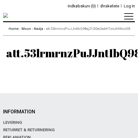
Indkøbskurv (0)
Ønskeliste
Log In
Home
›
Moon
›
Nadja
› att.53lrmrnzPuJJntIbQ98aj212l0w2wkH7zezHiNov03I
att.53lrmrnzPuJJntIbQ
INFORMATION
LEVERING
RETURRET & RETURNERING
REKLAMATION