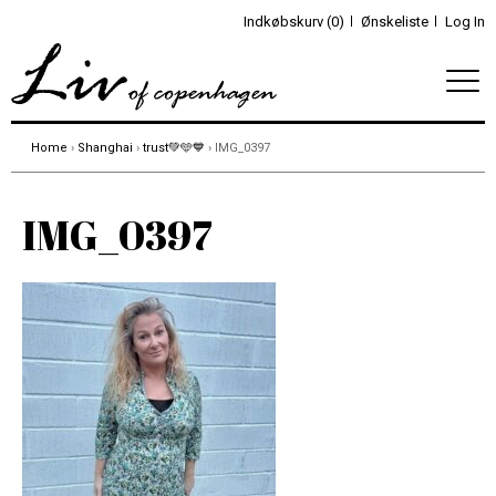
Indkøbskurv (0)
Ønskeliste
Log In
Home
›
Shanghai
›
trust💚🩵💙
› IMG_0397
IMG_0397